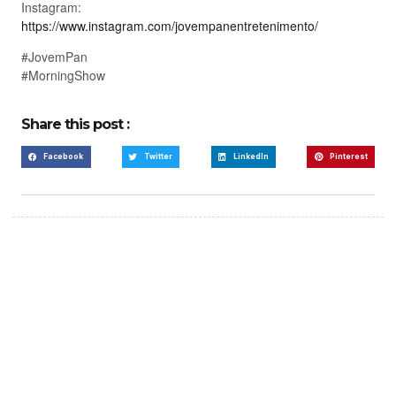
Instagram:
https://www.instagram.com/jovempanentretenimento/
#JovemPan
#MorningShow
Share this post :
Facebook
Twitter
LinkedIn
Pinterest
Create a new perspective
on life