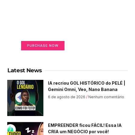
Create a new perspective
on life
Your Ads Here (365 x 270 area)
PURCHASE NOW
Latest News
IA recriou GOL HISTÓRICO do PELÉ |
Gemini Omni, Veo, Nano Banana
6 de agosto de 2026
Nenhum comentário
EMPREENDER ficou FÁCIL! Essa IA
CRIA um NEGÓCIO por você!