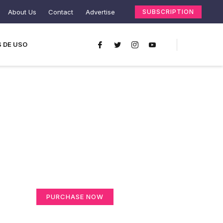
About Us
Contact
Advertise
SUBSCRIPTION
 DE USO
Create a new
perspective on life
Your Ads Here (365 x 270 area)
PURCHASE NOW