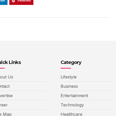
edIn
Pinterest
ick Links
Category
out Us
Lifestyle
ntact
Business
vertise
Entertainment
reer
Technology
te Map
Healthcare