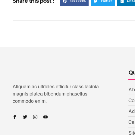
Share this post :
Facebook
Twitter
Link
Qu
Aliquam ac ultricies efficitur class lacinia
Ab
magnis platea bibendum phasellus
commodo enim.
Co
Ad
Ca
Si