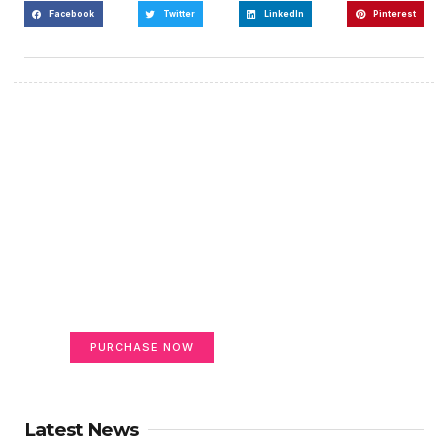
Facebook
Twitter
LinkedIn
Pinterest
Create a new perspective
on life
Your Ads Here (365 x 270 area)
PURCHASE NOW
Latest News