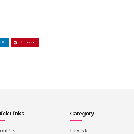
edIn
Pinterest
ick Links
Category
out Us
Lifestyle