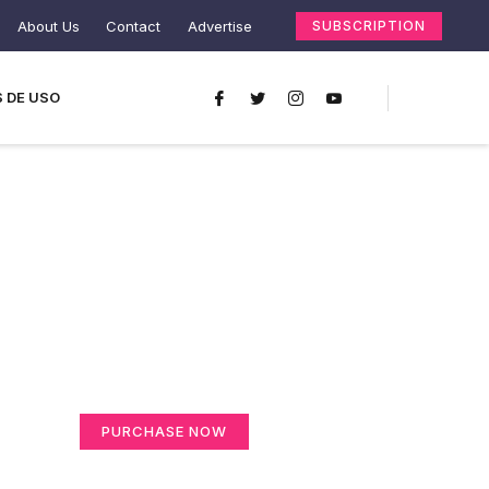
About Us
Contact
Advertise
SUBSCRIPTION
 DE USO
Create a new
perspective on life
Your Ads Here (365 x 270 area)
PURCHASE NOW