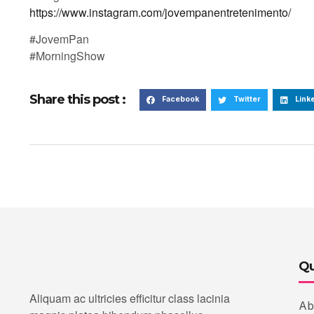
https://www.instagram.com/jovempanentretenimento/
#JovemPan
#MorningShow
Share this post :
Facebook
Twitter
Link
Qu
Aliquam ac ultricies efficitur class lacinia
Ab