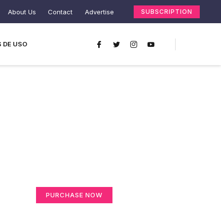
About Us
Contact
Advertise
SUBSCRIPTION
 DE USO
Create a new
perspective on life
Your Ads Here (365 x 270 area)
PURCHASE NOW