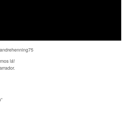
@andrehenning75
mos lá!
arrador.
u”