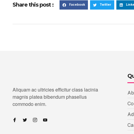
Share this post :
Facebook
Twitter
Link
Qu
Aliquam ac ultricies efficitur class lacinia
Ab
magnis platea bibendum phasellus
commodo enim.
Co
Ad
Ca