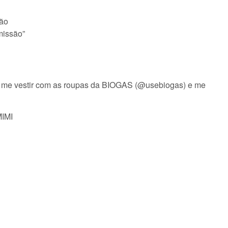
rão
missão”
 me vestir com as roupas da BIOGAS (@usebiogas) e me
IMI