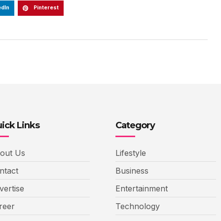
edIn
Pinterest
ick Links
Category
out Us
Lifestyle
ntact
Business
vertise
Entertainment
reer
Technology