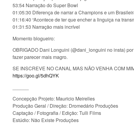
53:54 Narração do Super Bowl
01:05:30 Diferença de narrar a Champions e um Brasilei
01:16:40 “Acontece de ter que encher a linguiça na trans
01:31:53 Narração mais incrível
Momento blogueiro:
OBRIGADO Dani Longuini (@dani_longuini no insta) por
fazer parecer mais magro.
SE INSCREVE NO CANAL MAS NÃO VENHA COM MIM
https://goo.gl/5dhQYK
______
Concepção Projeto: Mauricio Meirelles
Produção Geral / Direção: Dromedário Produções
Captação / Fotografia / Edição: Tulli Films
Estúdio: Não Existe Produções