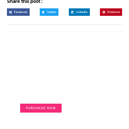
Share this post :
Facebook
Twitter
LinkedIn
Pinterest
Create a new perspective
on life
Your Ads Here (365 x 270 area)
PURCHASE NOW