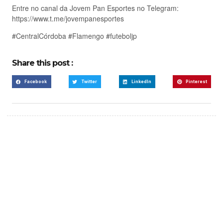
Entre no canal da Jovem Pan Esportes no Telegram:
https://www.t.me/jovempanesportes
#CentralCórdoba #Flamengo #futeboljp
Share this post :
Facebook
Twitter
LinkedIn
Pinterest
Create a new perspective
on life