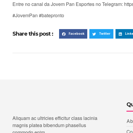
Entre no canal da Jovem Pan Esportes no Telegram: htt
#JovemPan #batepronto
Share this post :
Facebook
Twitter
Link
Qu
Aliquam ac ultricies efficitur class lacinia
Ab
magnis platea bibendum phasellus
commodo enim.
Co