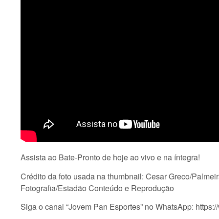
Assista ao Bate-Pronto de hoje ao vivo e na íntegra!
Crédito da foto usada na thumbnail: Cesar Greco/Palmeir
Fotografia/Estadão Conteúdo e Reprodução
Siga o canal “Jovem Pan Esportes” no WhatsApp: ht