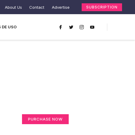
About Us
Contact
Advertise
SUBSCRIPTION
 DE USO
Create a new
perspective on life
Your Ads Here (365 x 270 area)
PURCHASE NOW