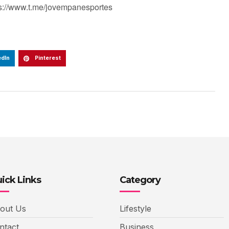
ps://www.t.me/jovempanesportes
edIn
Pinterest
ick Links
Category
out Us
Lifestyle
ntact
Business