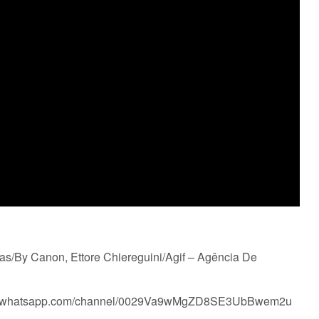
as/By Canon, Ettore Chiereguini/Agif – Agência De
tps://whatsapp.com/channel/0029Va9wMgZD8SE3UbBwem2u