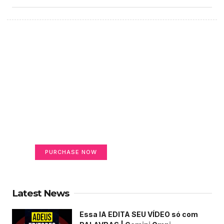
Create a new perspective
on life
Your Ads Here (365 x 270 area)
PURCHASE NOW
Latest News
Essa IA EDITA SEU VÍDEO só com