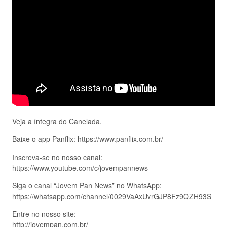
Veja a íntegra do Canelada.
Baixe o app Panflix: https://www.panflix.com.br/
Inscreva-se no nosso canal:
https://www.youtube.com/c/jovempannews
Siga o canal “Jovem Pan News” no WhatsApp:
https://whatsapp.com/channel/0029VaAxUvrGJP8Fz9QZH93S
Entre no nosso site:
http://jovempan.com.br/