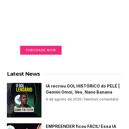
Create a new perspective
on life
Your Ads Here (365 x 270 area)
PURCHASE NOW
Latest News
IA recriou GOL HISTÓRICO do PELÉ |
Gemini Omni, Veo, Nano Banana
6 de agosto de 2026
Nenhum comentário
EMPREENDER ficou FÁCIL! Essa IA