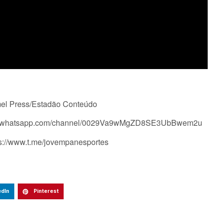
imel Press/Estadão Conteúdo
tps://whatsapp.com/channel/0029Va9wMgZD8SE3UbBwem2u
ps://www.t.me/jovempanesportes
edIn
Pinterest