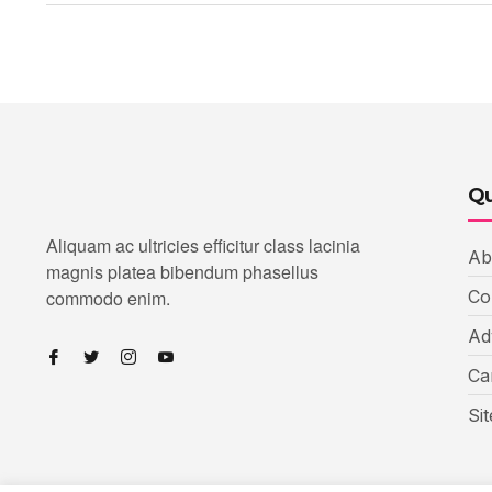
Qu
Aliquam ac ultricies efficitur class lacinia
Ab
magnis platea bibendum phasellus
commodo enim.
Co
Ad
Ca
Si