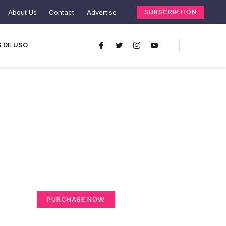
About Us
Contact
Advertise
SUBSCRIPTION
 DE USO
Create a new
perspective on life
Your Ads Here (365 x 270 area)
PURCHASE NOW