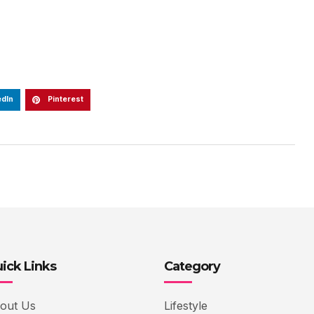
edIn
Pinterest
ick Links
Category
out Us
Lifestyle