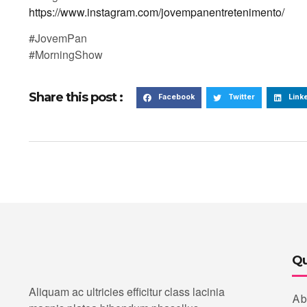
https://www.instagram.com/jovempanentretenimento/
#JovemPan
#MorningShow
Share this post :
Facebook
Twitter
Link
Qu
Aliquam ac ultricies efficitur class lacinia
Ab