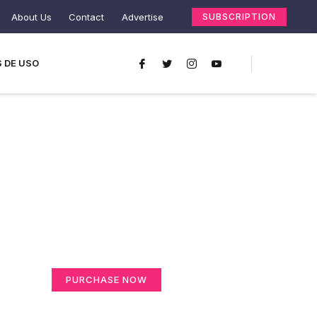
About Us
Contact
Advertise
SUBSCRIPTION
 DE USO
Create a new
perspective on life
Your Ads Here (365 x 270 area)
PURCHASE NOW