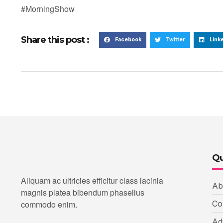
#MorningShow
Share this post :
Facebook
Twitter
Link
Qu
Aliquam ac ultricies efficitur class lacinia
Ab
magnis platea bibendum phasellus
commodo enim.
Co
Ad