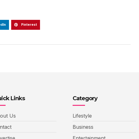
edIn
Pinterest
ick Links
Category
out Us
Lifestyle
ntact
Business
vertise
Entertainment