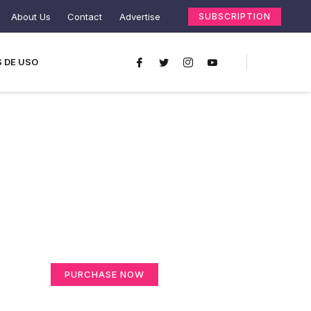
About Us
Contact
Advertise
SUBSCRIPTION
 DE USO
Create a new
perspective on life
Your Ads Here (365 x 270 area)
PURCHASE NOW