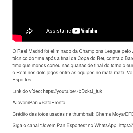
O Real Madrid foi eliminado da Champions League pelo A
técnico do time após a final da Copa do Rei, contra o Ba
time que menos correu nas quartas de final do torneio e
o Real nos dois jogos entre as equipes no mata-mata. V
Esportes
Link do vídeo: https://youtu.be/7bDcktJ_fuk
#JovemPan #BatePronto
Crédito das fotos usadas na thumbnail: Chema Moya/EF
Siga o canal “Jovem Pan Esportes” no WhatsApp: ht