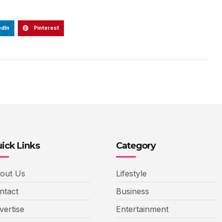
edIn
Pinterest
ick Links
Category
out Us
Lifestyle
ntact
Business
vertise
Entertainment