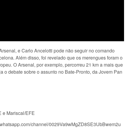
rsenal, e Carlo Ancelotti pode não seguir no comando
rcelona. Além disso, foi revelado que os merengues foram o
uropeu. O Arsenal, por exemplo, percorreu 21 km a mais que
eja o debate sobre o assunto no Bate-Pronto, da Jovem Pan
E e Mariscal/EFE
tps://whatsapp.com/channel/0029Va9wMgZD8SE3UbBwem2u