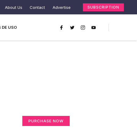
About Us
Contact
Advertise
SUBSCRIPTION
 DE USO
Create a new
perspective on life
Your Ads Here (365 x 270 area)
PURCHASE NOW