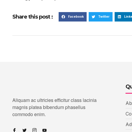
Share this post :
Facebook
Twitter
Link
Qu
Aliquam ac ultricies efficitur class lacinia
Ab
magnis platea bibendum phasellus
commodo enim.
Co
Ad