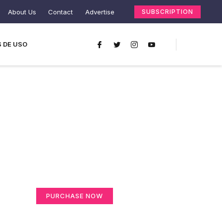
About Us
Contact
Advertise
SUBSCRIPTION
 DE USO
Create a new
perspective on life
Your Ads Here (365 x 270 area)
PURCHASE NOW