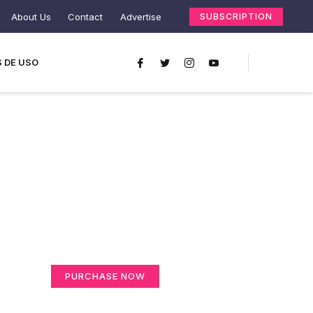
About Us
Contact
Advertise
SUBSCRIPTION
 DE USO
Create a new
perspective on life
Your Ads Here (365 x 270 area)
PURCHASE NOW