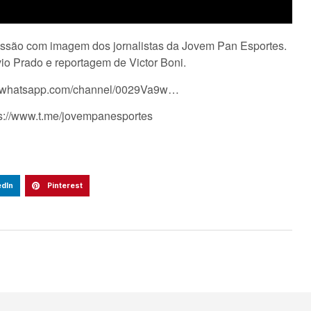
smissão com imagem dos jornalistas da Jovem Pan Esportes.
io Prado e reportagem de Victor Boni.
s://whatsapp.com/channel/0029Va9w…
ps://www.t.me/jovempanesportes
edIn
Pinterest