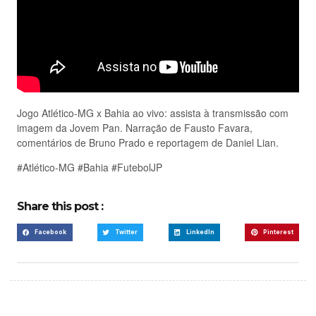
Jogo Atlético-MG x Bahia ao vivo: assista à transmissão com
imagem da Jovem Pan. Narração de Fausto Favara,
comentários de Bruno Prado e reportagem de Daniel Lian.
#Atlético-MG #Bahia #FutebolJP
Share this post :
Facebook
Twitter
LinkedIn
Pinterest