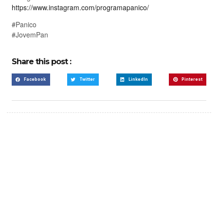
https://www.instagram.com/programapanico/
#Panico
#JovemPan
Share this post :
Facebook
Twitter
LinkedIn
Pinterest
Create a new perspective
on life