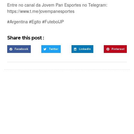
Entre no canal da Jovem Pan Esportes no Telegram:
https://www.t.me/jovempanesportes
#Argentina #Egito #FutebolJP
Share this post :
Facebook
Twitter
LinkedIn
Pinterest
Create a new perspective
on life