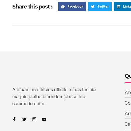
Share this post :
Facebook
Twitter
Link
Qu
Aliquam ac ultricies efficitur class lacinia
Ab
magnis platea bibendum phasellus
commodo enim.
Co
Ad
Ca