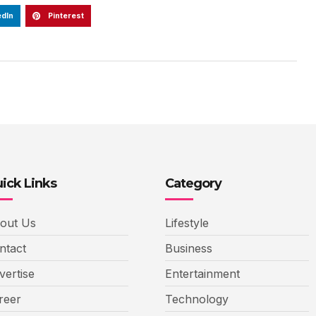
edIn
Pinterest
ick Links
Category
out Us
Lifestyle
ntact
Business
vertise
Entertainment
reer
Technology