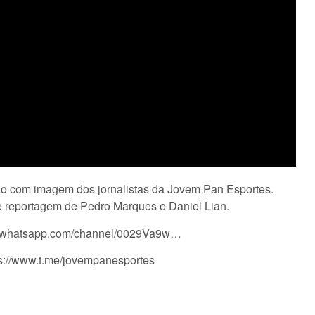
ssão com imagem dos jornalistas da Jovem Pan Esportes.
e reportagem de Pedro Marques e Daniel Lian.
s://whatsapp.com/channel/0029Va9w…
ps://www.t.me/jovempanesportes