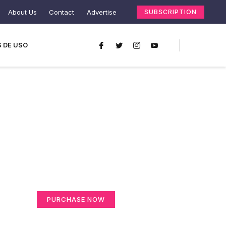
About Us
Contact
Advertise
SUBSCRIPTION
 DE USO
Create a new
perspective on life
Your Ads Here (365 x 270 area)
PURCHASE NOW