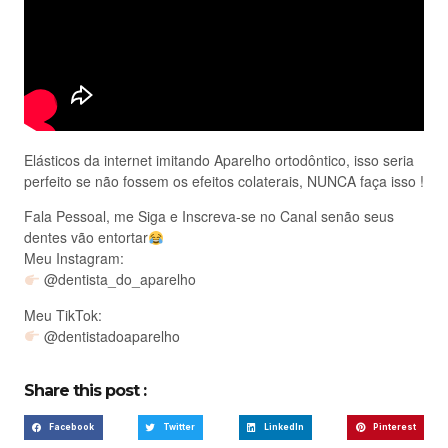
Elásticos da internet imitando Aparelho ortodôntico, isso seria
perfeito se não fossem os efeitos colaterais, NUNCA faça isso !
Fala Pessoal, me Siga e Inscreva-se no Canal senão seus
dentes vão entortar
Meu Instagram:
@dentista_do_aparelho
Meu TikTok:
@dentistadoaparelho
Share this post :
Facebook
Twitter
LinkedIn
Pinterest