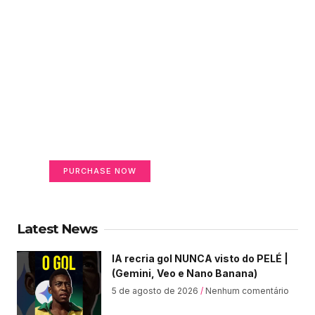
Create a new perspective
on life
Your Ads Here (365 x 270 area)
PURCHASE NOW
Latest News
IA recria gol NUNCA visto do PELÉ |
(Gemini, Veo e Nano Banana)
5 de agosto de 2026
Nenhum comentário