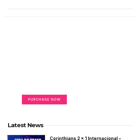
Create a new perspective
on life
Your Ads Here (365 x 270 area)
PURCHASE NOW
Latest News
Corinthians 2 x 1 Internacional –