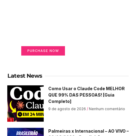
Create a new perspective
on life
Your Ads Here (365 x 270 area)
PURCHASE NOW
Latest News
Como Usar o Claude Code MELHOR
QUE 99% DAS PESSOAS! [Guia
Completo]
9 de agosto de 2026
Nenhum comentário
Palmeiras x Internacional – AO VIVO –