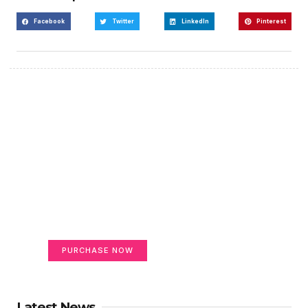
Facebook
Twitter
LinkedIn
Pinterest
Create a new perspective
on life
Your Ads Here (365 x 270 area)
PURCHASE NOW
Latest News