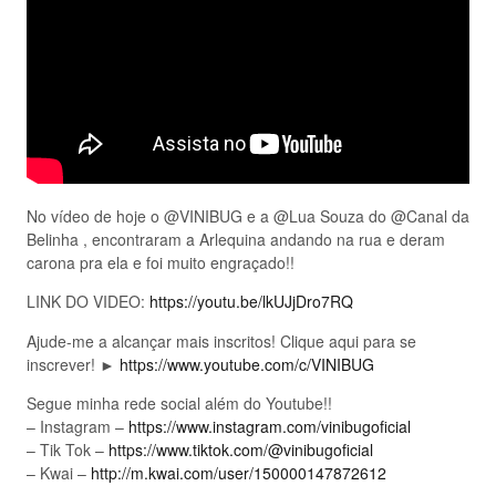
No vídeo de hoje o @VINIBUG e a @Lua Souza do @Canal da
Belinha , encontraram a Arlequina andando na rua e deram
carona pra ela e foi muito engraçado!!
LINK DO VIDEO:
https://youtu.be/lkUJjDro7RQ
Ajude-me a alcançar mais inscritos! Clique aqui para se
inscrever! ►
https://www.youtube.com/c/VINIBUG
Segue minha rede social além do Youtube!!
– Instagram –
https://www.instagram.com/vinibugoficial
– Tik Tok –
https://www.tiktok.com/@vinibugoficial
– Kwai –
http://m.kwai.com/user/150000147872612