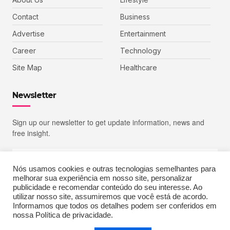
Contact
Business
Advertise
Entertainment
Career
Technology
Site Map
Healthcare
Newsletter
Sign up our newsletter to get update information, news and
free insight.
Nós usamos cookies e outras tecnologias semelhantes para
melhorar sua experiência em nosso site, personalizar
SIGN UP
publicidade e recomendar conteúdo do seu interesse. Ao
utilizar nosso site, assumiremos que você está de acordo.
Informamos que todos os detalhes podem ser conferidos em
nossa Política de privacidade.
Copyright © 2023 Echoiz, All rights reserved. Powered by MoxCreative