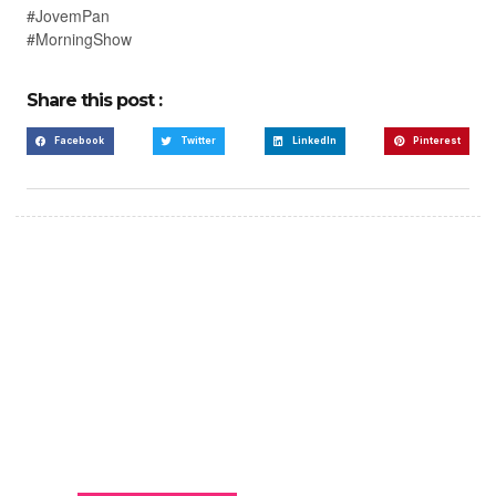
#JovemPan
#MorningShow
Share this post :
Facebook
Twitter
LinkedIn
Pinterest
Create a new perspective
on life
Your Ads Here (365 x 270 area)