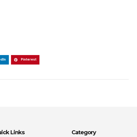
edIn
Pinterest
ick Links
Category