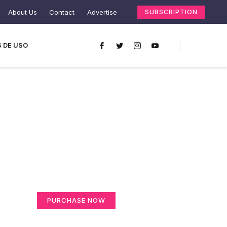
About Us
Contact
Advertise
SUBSCRIPTION
 DE USO
Create a new
perspective on life
Your Ads Here (365 x 270 area)
PURCHASE NOW