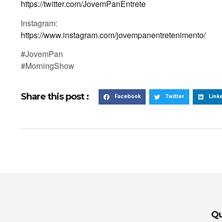
https://twitter.com/JovemPanEntrete
Instagram:
https://www.instagram.com/jovempanentretenimento/
#JovemPan
#MorningShow
Share this post :
Facebook
Twitter
Link
Qu