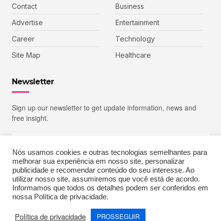
Contact
Business
Advertise
Entertainment
Career
Technology
Site Map
Healthcare
Newsletter
Sign up our newsletter to get update information, news and
free insight.
Nós usamos cookies e outras tecnologias semelhantes para
melhorar sua experiência em nosso site, personalizar
SIGN UP
publicidade e recomendar conteúdo do seu interesse. Ao
utilizar nosso site, assumiremos que você está de acordo.
Informamos que todos os detalhes podem ser conferidos em
nossa Política de privacidade.
Copyright © 2023 Echoiz, All rights reserved. Powered by MoxCreative
Política de privacidade
PROSSEGUIR