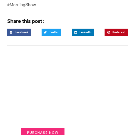
#MorningShow
Share this post :
Facebook
Twitter
LinkedIn
Pinterest
Create a new perspective
on life
Your Ads Here (365 x 270 area)
PURCHASE NOW