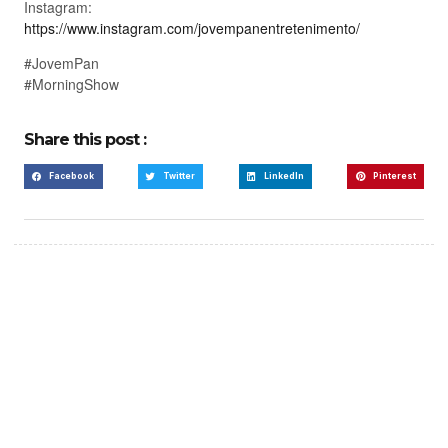
Instagram:
https://www.instagram.com/jovempanentretenimento/
#JovemPan
#MorningShow
Share this post :
Facebook
Twitter
LinkedIn
Pinterest
Create a new perspective
on life