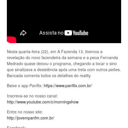
Nesta quarta-feira (22), em A Fazenda 13, tivemos a
revelação do novo fazendeira da semana e a peoa Fernanda
Medrado quase deixou o programa, chegando a tocar o sino
que sinalizava a desistência após uma treta com outros peões.
Bancada comenta todos os detalhes do reality.
Baixe o app Panflix:
https://www.panflix.com.br/
Inscreva-se no nosso canal:
http://www.youtube.com/c/morningshow
Entre no nosso site:
http://jovempanfm.com.br/
Facebook: