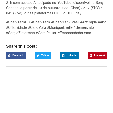
21h com acesso Antecipado no YouTube, disponível no Sony
Channel a partir de 10 de outubro: 633 (Claro) / 537 (SKY) /
641 (Vivo), e nas plataformas DGO e UOL Play
#SharkTankBR #SharkTank #SharkTankBrasil #Arterapia #Arte
#Criatividade #CaitoMaia #MoniqueEvelle #Semenzato
#SergioZimerman #CarolPaiffer #Empreendedorismo
Share this post :
Facebook
Twitter
LinkedIn
Pinterest
Create a new perspective