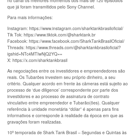
no canal os melhores momentos dos mais de 120 episódios
que já foram transmitidos pelo Sony Channel.
Para mais informações:
Instagram: https://www.instagram.com/sharktankbrasiloficial/
Tik Tok: https://www.tiktok.com/@sharktank.br
Facebook: https://www.facebook.com/SharkTankBrasilOficial/
Threads: https://www.threads.com/@sharktankbrasiloficial?
igshid=NTc4MTIwNjQ2YQ==
X: https://x.com/sharktankbrasil
As negociações entre os investidores e empreendedores são
reais. Os Tubarões investem seu próprio dinheiro, a seu
critério. Qualquer acordo em frente às câmeras está sujeito ao
processo de ‘due diligence’ correspondente por parte dos
investidores e ao processo de assinatura de contrato
vinculativo entre empreendedor e Tubarão(ões). Qualquer
referência à unidade monetária “dólar” é apenas para fins
informativos e corresponde à realidade da época em que as
gravações foram realizadas.
10ª temporada de Shark Tank Brasil – Segundas e Quintas às