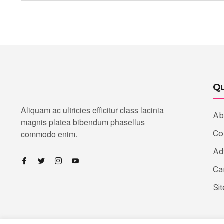
Qu
Aliquam ac ultricies efficitur class lacinia
Ab
magnis platea bibendum phasellus
commodo enim.
Co
Ad
Ca
Si