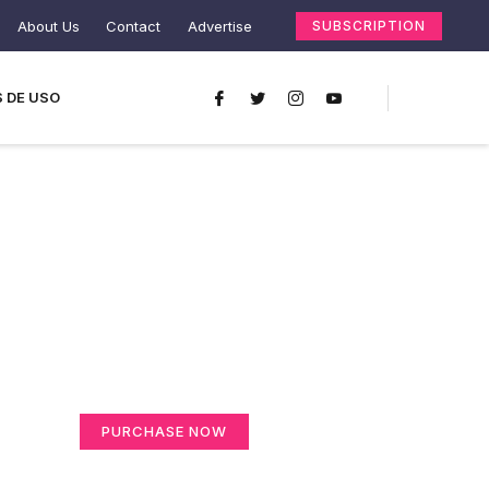
About Us
Contact
Advertise
SUBSCRIPTION
 DE USO
Create a new
perspective on life
Your Ads Here (365 x 270 area)
PURCHASE NOW