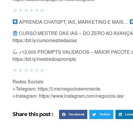
APRENDA CHATGPT, IAS, MARKETING E MAIS…
CURSO MESTRE DAS IAS – DO ZERO AO AVANÇA
https://bit.ly/cursomestredasias
+12.000 PROMPTS VALIDADOS – MAIOR PACOTE d
https://bit.ly/mestredosprompts
Redes Sociais
⟡Telegram: https://t.me/negociosemmente
⟡Instagram: https://www.instagram.com/negocios.ias/
Share this post :
Facebook
Twitter
Link