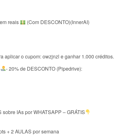
em reais
(Com DESCONTO)(InnerAI)
ra aplicar o cupom: owzjnzl e ganhar 1.000 créditos.
M
- 20% de DESCONTO (Pipedrive):
sobre IAs por WHATSAPP – GRÁTIS
s + 2 AULAS por semana