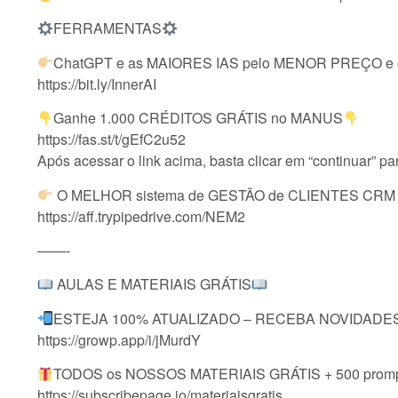
FERRAMENTAS
ChatGPT e as MAIORES IAS pelo MENOR PREÇO e 
https://bit.ly/InnerAI
Ganhe 1.000 CRÉDITOS GRÁTIS no MANUS
https://fas.st/t/gEfC2u52
Após acessar o link acima, basta clicar em “continuar” pa
O MELHOR sistema de GESTÃO de CLIENTES CR
https://aff.trypipedrive.com/NEM2
——-
AULAS E MATERIAIS GRÁTIS
ESTEJA 100% ATUALIZADO – RECEBA NOVIDADES 
https://growp.app/i/jMurdY
TODOS os NOSSOS MATERIAIS GRÁTIS + 500 prompt
https://subscribepage.io/materiaisgratis