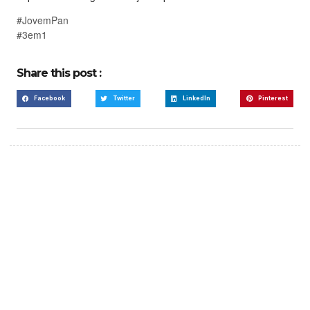
#JovemPan
#3em1
Share this post :
Facebook
Twitter
LinkedIn
Pinterest
Create a new perspective
on life
Your Ads Here (365 x 270 area)