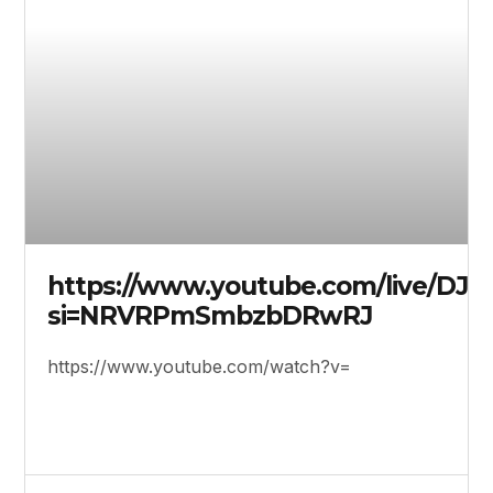
u3B3oO06BCg?
https://www.youtube.com/live/DJZ
si=NRVRPmSmbzbDRwRJ
https://www.youtube.com/watch?v=