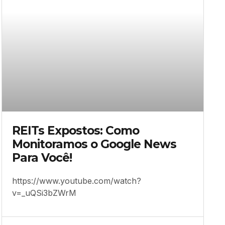
txXvdc4o?
REITs Expostos: Como
Monitoramos o Google News
Para Você!
https://www.youtube.com/watch?
v=_uQSi3bZWrM