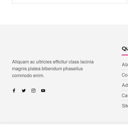
Qu
Aliquam ac ultricies efficitur class lacinia
Ab
magnis platea bibendum phasellus
commodo enim.
Co
Ad
Ca
Si