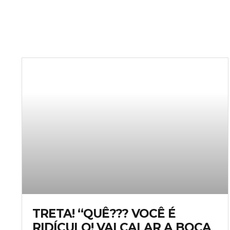
TRETA! “QUÊ??? VOCÊ É
RIDÍCULO! VAI CALAR A BOCA