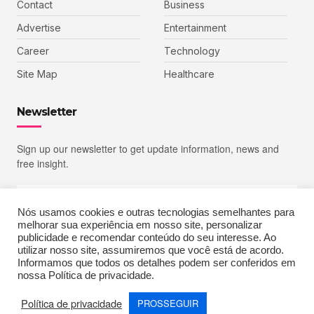
Contact
Business
Advertise
Entertainment
Career
Technology
Site Map
Healthcare
Newsletter
Sign up our newsletter to get update information, news and
free insight.
Nós usamos cookies e outras tecnologias semelhantes para
melhorar sua experiência em nosso site, personalizar
SIGN UP
publicidade e recomendar conteúdo do seu interesse. Ao
utilizar nosso site, assumiremos que você está de acordo.
Informamos que todos os detalhes podem ser conferidos em
nossa Política de privacidade.
Copyright © 2023 Echoiz, All rights reserved. Powered by MoxCreative
Política de privacidade
PROSSEGUIR