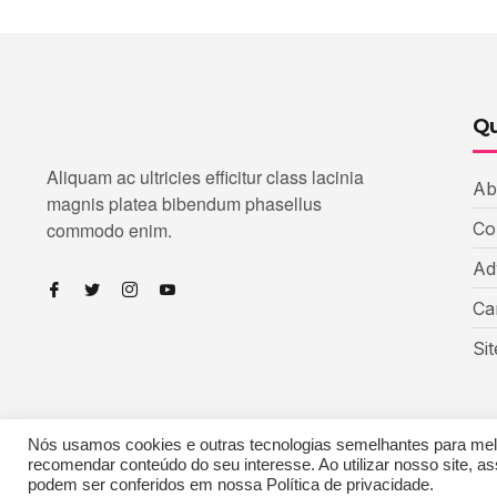
Qu
Aliquam ac ultricies efficitur class lacinia
Ab
magnis platea bibendum phasellus
commodo enim.
Co
Ad
Ca
Si
Nós usamos cookies e outras tecnologias semelhantes para melho
recomendar conteúdo do seu interesse. Ao utilizar nosso site,
Copyright © 2023 Echoiz, All rights reserved. Powered by MoxCr
podem ser conferidos em nossa Política de privacidade.