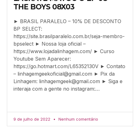
THE BOYS 08X03
► BRASIL PARALELO – 10% DE DESCONTO
BP SELECT:
https://site.brasilparalelo.com.br/seja-membro-
bpselect ► Nossa loja oficial –
https://www.lojadalinhagem.com/ ► Curso
Youtube Sem Aparecer:
https://go.hotmart.com/L65352130V ► Contato
–
linhagemgeekoficial@gmail.com
► Pix da
Linhagem:
linhagemgeek@gmail.com
► Siga e
interaja com a gente no instagram:…
9 de julho de 2022
Nenhum comentário