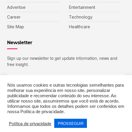
Advertise
Entertainment
Career
Technology
Site Map
Healthcare
Newsletter
Sign up our newsletter to get update information, news and
free insight.
Nós usamos cookies e outras tecnologias semelhantes para
melhorar sua experiência em nosso site, personalizar
SIGN UP
publicidade e recomendar conteúdo do seu interesse. Ao
utilizar nosso site, assumiremos que você está de acordo.
Informamos que todos os detalhes podem ser conferidos em
nossa Política de privacidade.
Copyright © 2023 Echoiz, All rights reserved. Powered by MoxCreative
Política de privacidade
PROSSEGUIR
Terms of Use
Privacy Policy
Cookie Policy