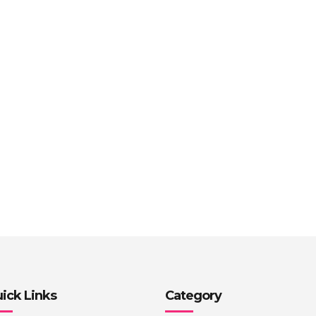
to/
ick Links
Category