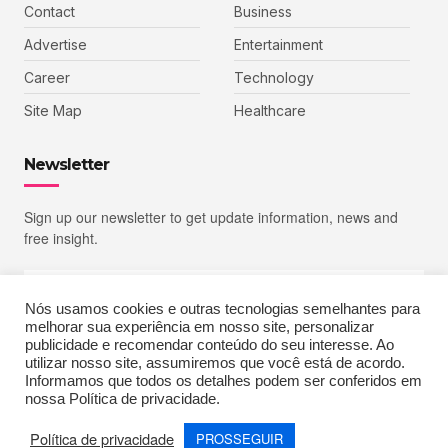
Contact
Business
Advertise
Entertainment
Career
Technology
Site Map
Healthcare
Newsletter
Sign up our newsletter to get update information, news and
free insight.
Nós usamos cookies e outras tecnologias semelhantes para
melhorar sua experiência em nosso site, personalizar
SIGN UP
publicidade e recomendar conteúdo do seu interesse. Ao
utilizar nosso site, assumiremos que você está de acordo.
Informamos que todos os detalhes podem ser conferidos em
nossa Política de privacidade.
Copyright © 2023 Echoiz, All rights reserved. Powered by MoxCreative
Política de privacidade
PROSSEGUIR