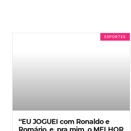
ESPORTES
“EU JOGUEI com Ronaldo e
Romário, e, pra mim, o MELHOR